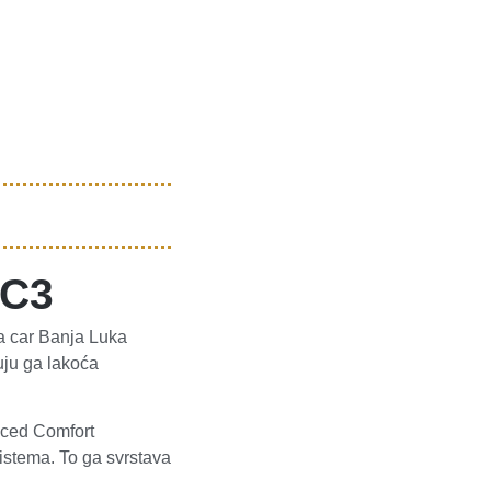
 C3
 a car Banja Luka
uju ga lakoća
anced Comfort
sistema. To ga svrstava