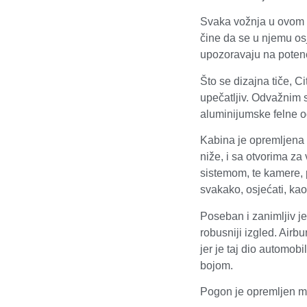
Svaka vožnja u ovom a
čine da se u njemu os
upozoravaju na poten
Što se dizajna tiče, C
upečatljiv. Odvažnim s
aluminijumske felne o
Kabina je opremljena 
niže, i sa otvorima z
sistemom, te kamere, 
svakako, osjećati, ka
Poseban i zanimljiv je
robusniji izgled. Airb
jer je taj dio automob
bojom.
Pogon je opremljen m