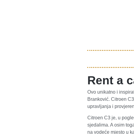
Rent a c
Ovo unikatno i inspira
Branković. Citroen C3
upravljanja i provjer
Citroen C3 je, u pogl
sjedalima. A osim toga
na vodeće mjesto u kat