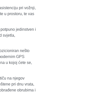
istenciju pri vožnji,
 u prostoru, te vas
l potpuno jedinstven i
 svjetla,
ozicioniran nešto
i modernim GPS
na u kojoj ćete se,
utiču na njegov
štene pri dnu vrata,
e obrađene obrubima i