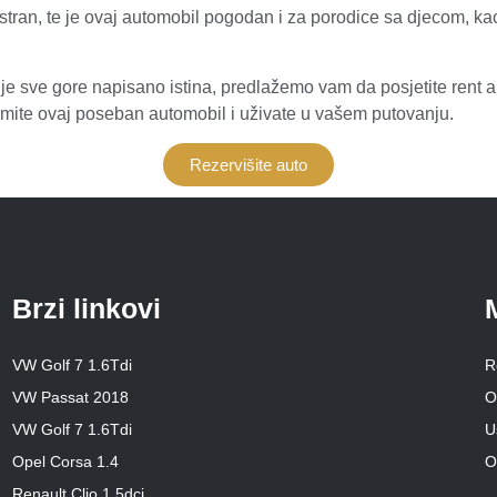
rostran, te je ovaj automobil pogodan i za porodice sa djecom, ka
a je sve gore napisano istina, predlažemo vam da posjetite rent 
ajmite ovaj poseban automobil i uživate u vašem putovanju.
Rezervišite auto
Brzi linkovi
VW Golf 7 1.6Tdi
R
VW Passat 2018
O
VW Golf 7 1.6Tdi
U
Opel Corsa 1.4
O
Renault Clio,1.5dci