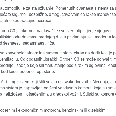
utomobilu je zaista uživanje. Pomenutih dvanaest sistema za as
jećate sigurno i bezbrižno, omogućava vam da lakše manevrišete
cijalne saobraćajne nesreće.
itroen C3 je okrenuo naglavačke sve stereotipe, jer je njegov sti
tilskim odrednicama prednjeg dijela priklanjaju se i moderna led
d šesnaest i sedamnaest inča.
sa konvencionalnom instrument tablom, ekran na dodir koji je p
a ventilaciju. Od dodatnih „igrački“ Citroen C3 se može pohvalit
prednje i zadnje koje snimaju stanje pod širokim uglovima. Kabi
o kod kuće, udobno i opušteno.
 Airbump sistem, koji štiti vozilo od svakodnevnih oštećenja, a 
ump sistem je napravljen od šest vazdušnih komora, koje su smje
ila najizloženiji oštećenjima u gradskoj vožnji. Stilski su komor
odernim i ekonomičnim motorom, benzinskim ili dizelskim.