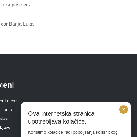
o i za poslovna
a car Banja Luka
Meni
ent a car
×
 nama
Ova internetska stranica
slovi
upotrebljava kolačiće.
bjave
Koristimo kolačiće radi poboljšanja korisničkog