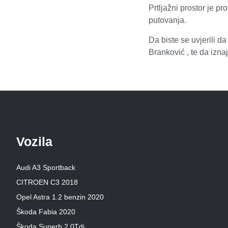
Prtljažni prostor je p
putovanja.
Da biste se uvjerili d
Branković , te da izn
Vozila
Audi A3 Sportback
CITROEN C3 2018
Opel Astra 1.2 benzin 2020
Škoda Fabia 2020
Škoda Superb,2.0Tdi