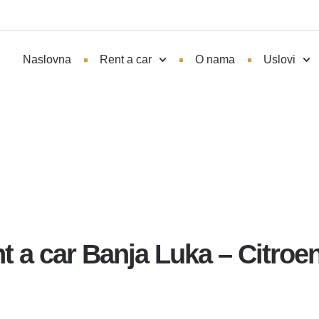
Naslovna
Rent a car
O nama
Uslovi
t a car Banja Luka – Citroe