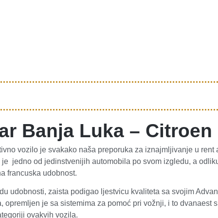
ar Banja Luka – Citroen
tivno vozilo je svakako naša preporuka za iznajmljivanje u rent
 je jedno od jedinstvenijih automobila po svom izgledu, a odlik
ena francuska udobnost.
edu udobnosti, zaista podigao ljestvicu kvaliteta sa svojim Adv
, opremljen je sa sistemima za pomoć pri vožnji, i to dvanaest 
egoriji ovakvih vozila.