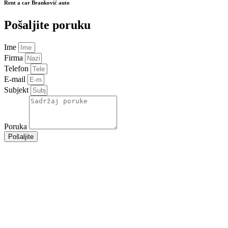
Rent a car Branković auto
Pošaljite poruku
Ime
Firma
Telefon
E-mail
Subjekt
Poruka
Pošaljite