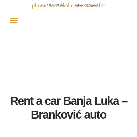
+387 63 799 490
autobnbl@gmail.com
Rent a car
Rent a car Banja Luka –
Branković auto