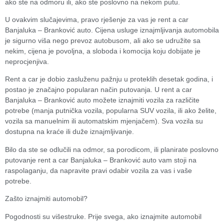
ako ste na odmoru ili, ako ste poslovno na nekom putu.
U ovakvim slučajevima, pravo rješenje za vas je rent a car
Banjaluka – Branković auto. Cijena usluge iznajmljivanja automobila
je sigurno viša nego prevoz autobusom, ali ako se udružite sa
nekim, cijena je povoljna, a sloboda i komocija koju dobijate je
neprocjenjiva.
Rent a car je dobio zasluženu pažnju u proteklih desetak godina, i
postao je značajno popularan način putovanja. U rent a car
Banjaluka – Branković auto možete iznajmiti vozila za različite
potrebe (manja putnička vozila, popularna SUV vozila, ili ako želite,
vozila sa manuelnim ili automatskim mjenjačem). Sva vozila su
dostupna na kraće ili duže iznajmljivanje.
Bilo da ste se odlučili na odmor, sa porodicom, ili planirate poslovno
putovanje rent a car Banjaluka – Branković auto vam stoji na
raspolaganju, da napravite pravi odabir vozila za vas i vaše
potrebe.
Zašto iznajmiti automobil?
Pogodnosti su višestruke. Prije svega, ako iznajmite automobil