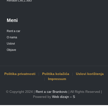
Renault Clio,1.5dci
Meni
Rent a car
O nama
Uslovi
Objave
Politika privatnosti
|
Politika kolačića
|
Uslovi korištenja
|
Impressum
© Copyright 2024 |
Rent a car Brankovic
| All Rights Reserved |
Powered by
Web dizajn – S