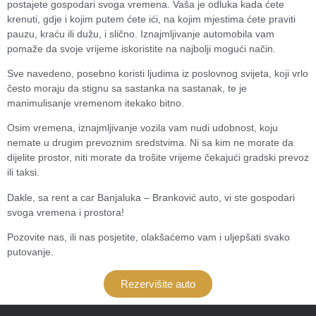
postajete gospodari svoga vremena. Vaša je odluka kada ćete
krenuti, gdje i kojim putem ćete ići, na kojim mjestima ćete praviti
pauzu, kraću ili dužu, i slično. Iznajmljivanje automobila vam
pomaže da svoje vrijeme iskoristite na najbolji mogući način.
Sve navedeno, posebno koristi ljudima iz poslovnog svijeta, koji vrlo
često moraju da stignu sa sastanka na sastanak, te je
manimulisanje vremenom itekako bitno.
Osim vremena, iznajmljivanje vozila vam nudi udobnost, koju
nemate u drugim prevoznim sredstvima. Ni sa kim ne morate da
dijelite prostor, niti morate da trošite vrijeme čekajući gradski prevoz
ili taksi.
Dakle, sa rent a car Banjaluka – Branković auto, vi ste gospodari
svoga vremena i prostora!
Pozovite nas, ili nas posjetite, olakšaćemo vam i uljepšati svako
putovanje.
Rezervišite auto