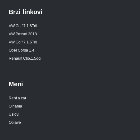
Brzi linkovi
VW Golf 7 1.6Tdi
VW Passat 2018
VW Golf 7 1.6Tdi
Opel Corsa 1.4
Renault Clio,1.5dci
Meni
Rent a car
O nama
Uslovi
Objave