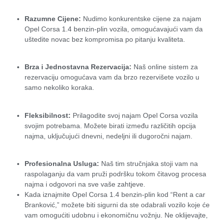
Razumne Cijene:
Nudimo konkurentske cijene za najam
Opel Corsa 1.4 benzin-plin vozila, omogućavajući vam da
uštedite novac bez kompromisa po pitanju kvaliteta.
Brza i Jednostavna Rezervacija:
Naš online sistem za
rezervaciju omogućava vam da brzo rezervišete vozilo u
samo nekoliko koraka.
Fleksibilnost:
Prilagodite svoj najam Opel Corsa vozila
svojim potrebama. Možete birati između različitih opcija
najma, uključujući dnevni, nedeljni ili dugoročni najam.
Profesionalna Usluga:
Naš tim stručnjaka stoji vam na
raspolaganju da vam pruži podršku tokom čitavog procesa
najma i odgovori na sve vaše zahtjeve.
Kada iznajmite Opel Corsa 1.4 benzin-plin kod “Rent a car
Branković,” možete biti sigurni da ste odabrali vozilo koje će
vam omogućiti udobnu i ekonomičnu vožnju. Ne oklijevajte,