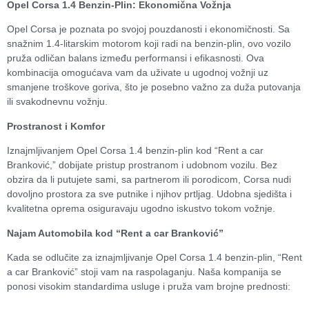
Opel Corsa 1.4 Benzin-Plin: Ekonomična Vožnja
Opel Corsa je poznata po svojoj pouzdanosti i ekonomičnosti. Sa
snažnim 1.4-litarskim motorom koji radi na benzin-plin, ovo vozilo
pruža odličan balans između performansi i efikasnosti. Ova
kombinacija omogućava vam da uživate u ugodnoj vožnji uz
smanjene troškove goriva, što je posebno važno za duža putovanja
ili svakodnevnu vožnju.
Prostranost i Komfor
Iznajmljivanjem Opel Corsa 1.4 benzin-plin kod “Rent a car
Branković,” dobijate pristup prostranom i udobnom vozilu. Bez
obzira da li putujete sami, sa partnerom ili porodicom, Corsa nudi
dovoljno prostora za sve putnike i njihov prtljag. Udobna sjedišta i
kvalitetna oprema osiguravaju ugodno iskustvo tokom vožnje.
Najam Automobila kod “Rent a car Branković”
Kada se odlučite za iznajmljivanje Opel Corsa 1.4 benzin-plin, “Rent
a car Branković” stoji vam na raspolaganju. Naša kompanija se
ponosi visokim standardima usluge i pruža vam brojne prednosti: