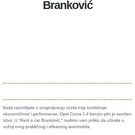
Branković
Kada razmišljate o iznajmljivanju vozila koje kombinuje
ekonomičnost i performanse, Opel Corsa 1.4 benzin-plin je savršen
izbor. U “Rent a car Branković,” nudimo vam priliku da uživate u
vožnji ovog praktičnog i efikasnog automobila.