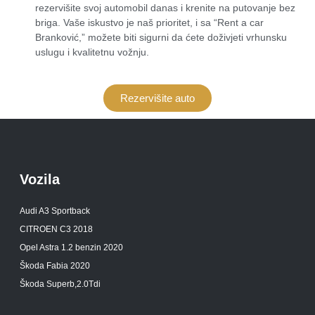
rezervišite svoj automobil danas i krenite na putovanje bez
briga. Vaše iskustvo je naš prioritet, i sa “Rent a car
Branković,” možete biti sigurni da ćete doživjeti vrhunsku
uslugu i kvalitetnu vožnju.
Rezervišite auto
Vozila
Audi A3 Sportback
CITROEN C3 2018
Opel Astra 1.2 benzin 2020
Škoda Fabia 2020
Škoda Superb,2.0Tdi