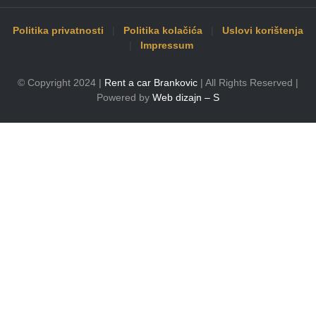
Politika privatnosti
|
Politika kolačića
|
Uslovi korištenja
|
Impressum
© Copyright 2024 |
Rent a car Brankovic
| All Rights Reserved |
Powered by
Web dizajn – S